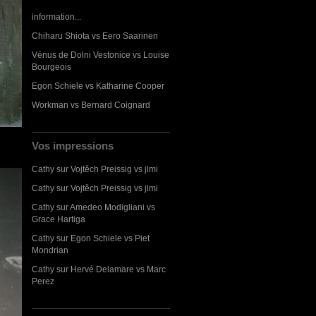
information...
Chiharu Shiota vs Eero Saarinen
Vénus de Dolni Vestonice vs Louise
Bourgeois
Egon Schiele vs Katharine Cooper
Workman vs Bernard Coignard
Vos impressions
Cathy
sur
Vojtěch Preissig vs jlmi
Cathy
sur
Vojtěch Preissig vs jlmi
Cathy
sur
Amedeo Modigliani vs
Grace Hartiga
Cathy
sur
Egon Schiele vs Piet
Mondrian
Cathy
sur
Hervé Delamare vs Marc
Perez