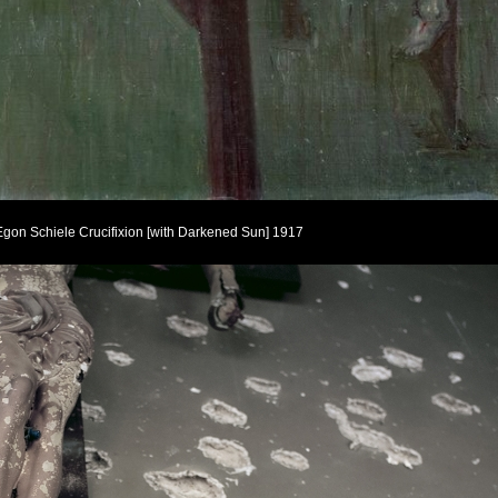
Egon Schiele Crucifixion [with Darkened Sun] 1917