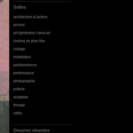
Salles
architecture & jardins
art brut
art éphémère / land-art
cinéma en plan fixe
collage
installation
peinture/encre
performance
photographie
poterie
sculpture
tissage
vidéo
Oeuvres récentes