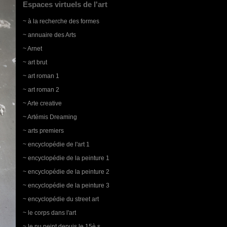
Espaces virtuels de l'art
~ à la recherche des formes
~ annuaire des Arts
~ Arnet
~ art brut
~ art roman 1
~ art roman 2
~ Arte creative
~ Artémis Dreaming
~ arts premiers
~ encyclopédie de l'art 1
~ encyclopédie de la peinture 1
~ encyclopédie de la peinture 2
~ encyclopédie de la peinture 3
~ encyclopédie du street art
~ le corps dans l'art
~ le nu peint depuis le 15è s