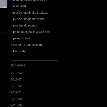
~ mine d'art
~ musée imaginaire Malraux
~ musée imaginaire virtuel
~ musées du monde
~ peinture chinoise & Occident
~ pétroglyphes
~ sculpture paléoltithique
~ Ubu web
Archives
2019-04
2019-03
2019-02
2019-01
2018-09
2018-06